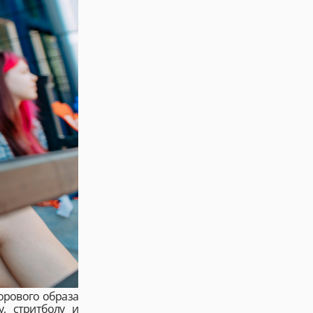
орового образа
, стритболу и