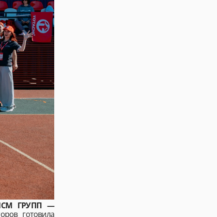
 МСМ ГРУПП —
оров готовила