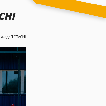
CHI
киада TOTACHI,