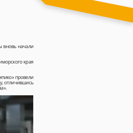
ы вновь начали
иморского края
мпико» провели
ву, отличившись
а».